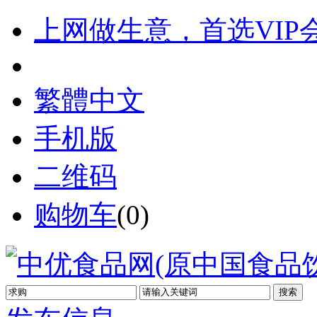
上网做生意，首选VIP
繁體中文
手机版
二维码
购物车
(
0
)