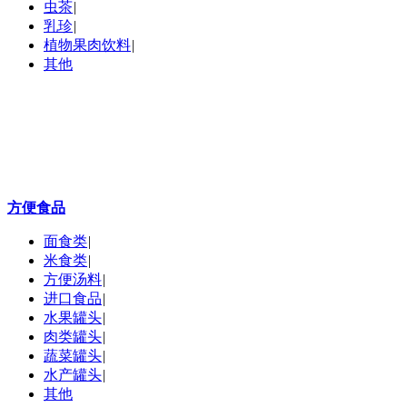
虫茶
|
乳珍
|
植物果肉饮料
|
其他
方便食品
面食类
|
米食类
|
方便汤料
|
进口食品
|
水果罐头
|
肉类罐头
|
蔬菜罐头
|
水产罐头
|
其他