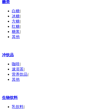
糖类
白糖
|
冰糖
|
方糖
|
红糖
|
糖浆
|
其他
冲饮品
咖啡
|
速溶茶
|
营养饮品
|
其他
生物饮料
乳饮料
|