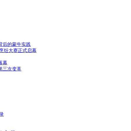
”背后的蒙牛实践
国烹饪大赛正式启幕
落幕
第三次变革
录