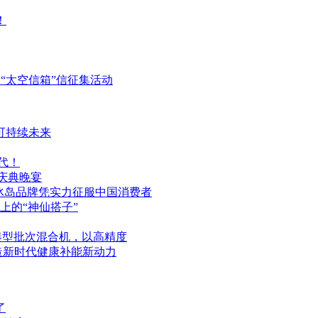
！
“太空信箱”信征集活动
可持续未来
代！
年庆典晚宴
，冰岛品牌凭实力征服中国消费者
上的“神仙搭子”
S紧凑型批次混合机，以高精度
造新时代健康补能新动力
了