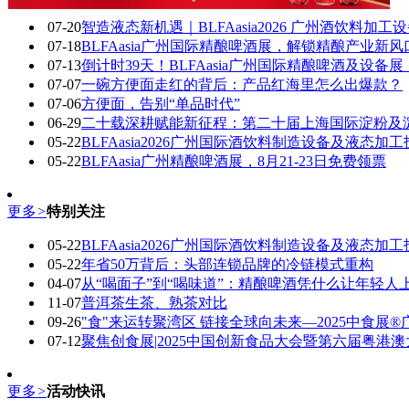
07-20
智造液态新机遇｜BLFAasia2026 广州酒饮料加工
07-18
BLFAasia广州国际精酿啤酒展，解锁精酿产业新风
07-13
倒计时39天！BLFAasia广州国际精酿啤酒及设
07-07
一碗方便面走红的背后：产品红海里怎么出爆款？
07-06
方便面，告别“单品时代”
06-29
二十载深耕赋能新征程：第二十届上海国际淀粉及
05-22
BLFAasia2026广州国际酒饮料制造设备及液态加
05-22
BLFAasia广州精酿啤酒展，8月21-23日免费领票
更多
>
特别关注
05-22
BLFAasia2026广州国际酒饮料制造设备及液态加
05-22
年省50万背后：头部连锁品牌的冷链模式重构
04-07
从“喝面子”到“喝味道”：精酿啤酒凭什么让年轻人上
11-07
普洱茶生茶、熟茶对比
09-26
"食"来运转聚湾区 链接全球向未来—2025中食展®广州(F
07-12
聚焦创食展|2025中国创新食品大会暨第六届粤港
更多
>
活动快讯