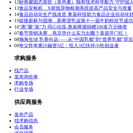
1
2
妙善聚固态茶饮（茶色素）独有技术科学配方 守护国
1
3
食品安检机，X射线异物检测系统提高产品安全与质量
1
4
食品自动化生产线改造 奥嘉科技助力食品企业自动化
1
5
链接新鲜与国潮，新希望乳业第十一届牛奶粉丝节成功
1
6
“惠”聚“泉”力 同心抗疫 惠泉啤酒捐赠100多万元物资
0
7
春节营销决赛，燕京凭什么实力出圈？喜迎开门红！
0
8
瀚海生绿 乳香向远——从“中国乳都”到“世界乳都”背
0
9
夸父炸串累计融资5亿：投入3亿扶持小吃创业者
求购服务
找产品
发布询价单
求购专场
行业专场
供应商服务
发布产品
找求购信息
会员服务