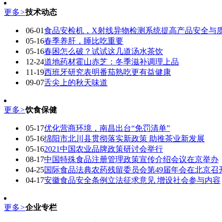
更多
>
技术动态
06-01
食品安检机，X射线异物检测系统提高产品安全与
05-16
春季养肝，睡比吃重要
05-16
春困怎么破？试试这几道汤水茶饮
12-24
道地药材霍山赤芝：冬季滋补调理上品
11-19
西班牙研究表明番茄熟吃更有益健康
09-07
舌尖上的秋天味道
更多
>
饮食保健
05-17
优化营商环境，南昌出台“免罚清单”
05-16
绵阳市北川县贯彻落实新政策 助推茶业新发展
05-16
2021中国农业品牌政策研讨会举行
08-17
中国特殊食品注册管理政策宣传介绍会议在京举办
04-25
国际食品法典农药残留委员会第49届年会在北京召
04-17
安徽食品安全条例立法征求意见 增设社会参与内容
更多
>
企业专栏