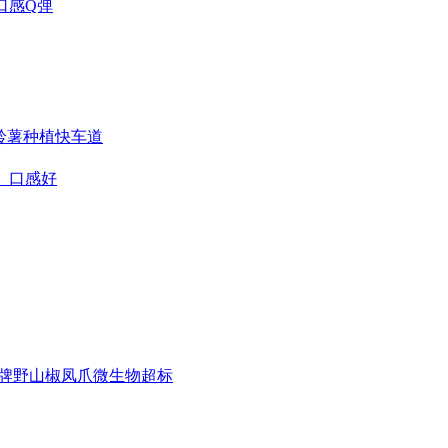
口感Q弹
铃薯种植快车道
、口感好
富牌野山椒凤爪微生物超标