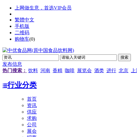
上网做生意，首选VIP会员
繁體中文
手机版
二维码
购物车
(
0
)
发布信息
热门搜索：
饮料
河南
香精
咖啡
展览会
酒类
进行
北京
上
行业分类
首页
资讯
供应
求购
公司
展会