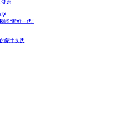
人健康
转型
圈粉“新鲜一代”
后的蒙牛实践