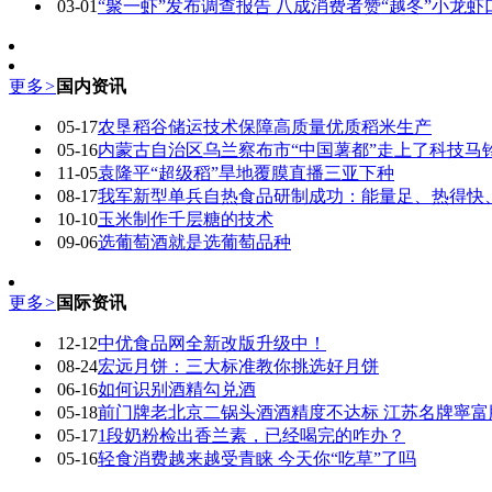
03-01
“聚一虾”发布调查报告 八成消费者赞“越冬”小龙虾
更多
>
国内资讯
05-17
农垦稻谷储运技术保障高质量优质稻米生产
05-16
内蒙古自治区乌兰察布市“中国薯都”走上了科技马
11-05
袁隆平“超级稻”旱地覆膜直播三亚下种
08-17
我军新型单兵自热食品研制成功：能量足、热得快
10-10
玉米制作千层糖的技术
09-06
选葡萄酒就是选葡萄品种
更多
>
国际资讯
12-12
中优食品网全新改版升级中！
08-24
宏远月饼：三大标准教你挑选好月饼
06-16
如何识别酒精勾兑酒
05-18
前门牌老北京二锅头酒酒精度不达标 江苏名牌寧
05-17
1段奶粉检出香兰素，已经喝完的咋办？
05-16
轻食消费越来越受青睐 今天你“吃草”了吗