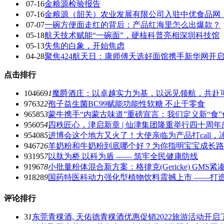
07-16
金粮源检验报告
07-16
金粮源（韶关）农业发展有限公司入驻中优食品网
07-07
一碗方便面走红的背后：产品红海里怎么出爆款？
05-18
航天技术赋能“一碗面”，硬核科普亮相深圳科技馆
05-13
失焦的白象，开始焦虑
04-28
聚焦424航天日：康师傅天选好面馆携手新华网开启
点击排行
104669
1
魔爵酒庄：以卓越实力为基，以远见领航，共赴
97632
2
孢子益生菌BC99赋能功能性软糖 不止于零食
96585
3
蒙牛携手“内蒙古味道”重磅宣言：我们定义新“食”
95605
4
四秩匠心，津启新章 | 仙津集团隆重举行四十周
95408
5
进博会这个地方又火了！大使亲临为产品打call
94672
6
羊奶粉和牛奶粉到底哪个好？为你指明宝宝成长路
93195
7
以肽为桥 以科为盾 —— 筑牢全民健康防线
91967
8
小批量粉体混合新方案：格律克(Gericke) GM
91828
9
国药特医科动力强化型植物饮料震撼上市 ——打
评论排行
3
1
东莞青稞酒, 天佑德青稞酒优惠促销2022旅游活动开启