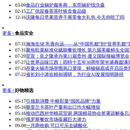
03-09
食品行业锅炉服务商，东莞锅炉找沃森
02-15
工厂供应春茶茶叶铁盒食品级
12-16
沃隆每日坚果营养干果零食大礼包 今天你吃了吗
更多
>
食品安全
07-31
瀚海生绿 乳香向远——从“中国乳都”到“世界乳都
07-31
聚焦旺菜标准化赋能餐饮增长 第六届美极鲜生全
07-29
官宣：良之隆承办第11届贵州·遵义国际辣椒博览会
07-27
让世界品味江西｜四特十五年30周年荣光盛典圆满
07-23
存量火锅市场突围风口显现，鲜椒锅底或开启品类
07-22
省长刘小涛在精创调研，为行业AI发展指明路径
更多
>
好物精选
05-17
引领新消费 中粮彰显“国民品牌”力量
05-16
斯里兰卡茶叶产量和出口均大幅增加
05-16
推动巴西对华棉花贸易 两国棉花协会签署谅解备忘
09-07
俄罗斯餐饮市场蕴藏巨大潜力
09-08
一月两收购 可口可乐去碳酸化