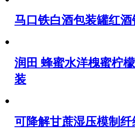
马口铁白酒包装罐红酒
润田 蜂蜜水洋槐蜜柠檬味
装
可降解甘蔗湿压模制纤