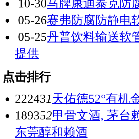
10-30
马牌康迪泰克防
05-26
赛弗防腐防静电软管 
05-25
丹普饮料输送软管
提供
点击排行
22243
1
天佑德52°有机
18935
2
甲骨文酒, 茅台
东莞醇和赖酒