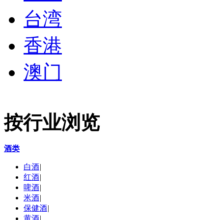
台湾
香港
澳门
按行业浏览
酒类
白酒
|
红酒
|
啤酒
|
米酒
|
保健酒
|
黄酒
|