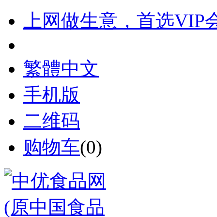
上网做生意，首选VIP
繁體中文
手机版
二维码
购物车
(
0
)