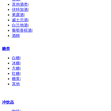
其他酒类
|
伏特加酒
|
果露酒
|
威士忌酒
|
白兰地酒
|
葡萄香槟酒
|
酒精
糖类
白糖
|
冰糖
|
方糖
|
红糖
|
糖浆
|
其他
冲饮品