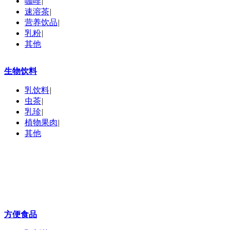
咖啡
|
速溶茶
|
营养饮品
|
乳粉
|
其他
生物饮料
乳饮料
|
虫茶
|
乳珍
|
植物果肉
|
其他
方便食品