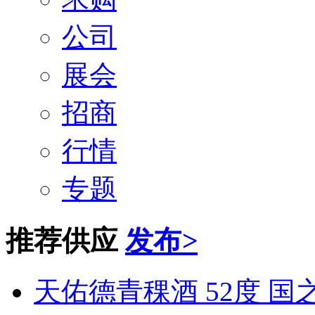
公司
展会
招商
行情
专题
推荐供应
发布
>
天佑德青稞酒 52度 国之德