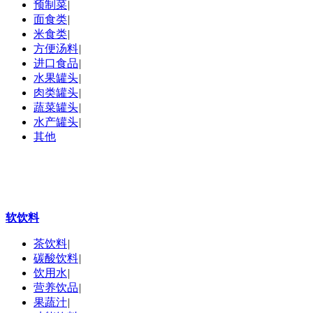
预制菜
|
面食类
|
米食类
|
方便汤料
|
进口食品
|
水果罐头
|
肉类罐头
|
蔬菜罐头
|
水产罐头
|
其他
软饮料
茶饮料
|
碳酸饮料
|
饮用水
|
营养饮品
|
果蔬汁
|