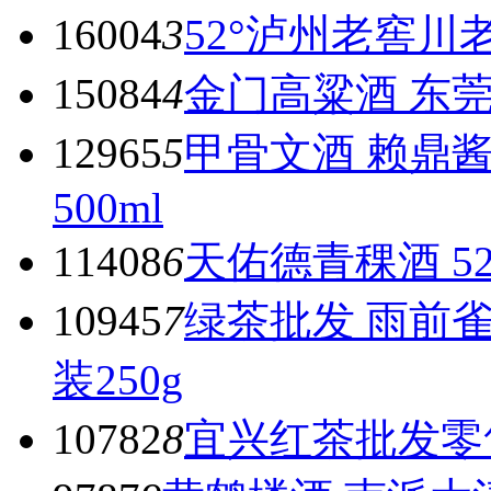
16004
3
52°泸州老窖川老
15084
4
金门高粱酒 东莞
12965
5
甲骨文酒 赖鼎酱
500ml
11408
6
天佑德青稞酒 52度
10945
7
绿茶批发 雨前
装250g
10782
8
宜兴红茶批发零