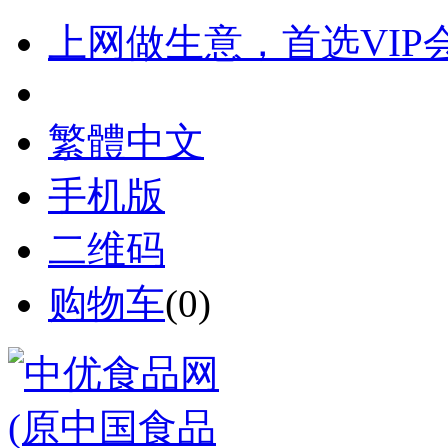
上网做生意，首选VIP
繁體中文
手机版
二维码
购物车
(
0
)