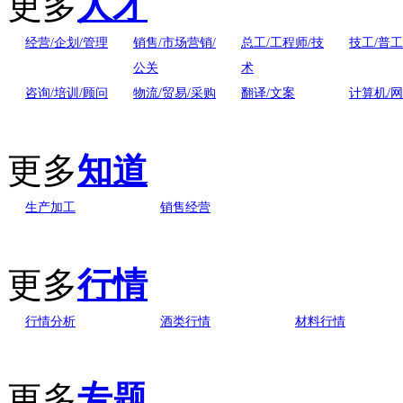
更多
人才
经营/企划/管理
销售/市场营销/
总工/工程师/技
技工/普工
公关
术
咨询/培训/顾问
物流/贸易/采购
翻译/文案
计算机/
更多
知道
生产加工
销售经营
更多
行情
行情分析
酒类行情
材料行情
更多
专题